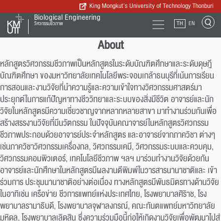
King Mongkut’s University of Technology Thonburi
Biological Engineering
TH
EN
วิศวกรรมชีวภาพ
About
หลักสูตรวิศวกรรมชีวภาพเป็นหลักสูตรในระดับบัณฑิตศึกษาและระดับดุษฎี
บัณฑิตศึกษา ของมหาวิทยาลัยเทคโนโลยีพระจอมเกล้าธนบุรีที่เน้นการเรียน
การสอนและงานวิจัยที่นำความรู้และความเข้าใจทางวิศวกรรมศาสตร์มา
ประยุกต์ในการแก้ปัญหาทางชีววิทยาและระบบของสิ่งมีชีวิต อาจารย์และนัก
วิจัยในหลักสูตรมีความเชี่ยวชาญจากหลากหลายสาขา มาทำงานร่วมกันเพื่อ
สร้างสรรงานวิจัยที่มีนวัตกรรม ในปัจจุบันคณาจารย์ในหลักสูตรวิศวกรรม
ชีวภาพประกอบด้วยอาจารย์ประจำหลักสูตร และอาจารย์จากภาควิชา ต่างๆ
เช่นภาควิชาวิศวกรรมเครื่องกล, วิศวกรรมเคมี, วิศวกรรมระบบและควบคุม,
วิศวกรรมคอมพิวเตอร์, เทคโนโลยีชีวภาพ ฯลฯ มาร่วมทำงานวิจัยด้วยกัน
อาจารย์และนักศึกษาในหลักสูตรมีผลงานตีพิมพ์ในวารสารนานาชาติและ เข้า
ร่วมการ ประชุมนานาชาติอย่างต่อเนื่อง ทางหลักสูตรมีพันธมิตรทางด้านวิจัย
ในอาทิเช่น เครือข่าย ชีวการแพทย์แห่งประเทศไทย, โรงพยาบาลศิริาช, โรง
พยาบาลรามาธิบดี, โรงพยาบาลจุฬาลงกรณ์, คณะทันตแพทย์มหาวิทยาลัย
มหิดล, โรงพยาบาลเลิดสิน ซึ่งความร่วมมือนี้ก่อให้เกิดงานวิจัยเพื่อพัฒนาไปสู่